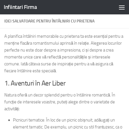
Infiintari Firma
Skip to content
IDEI SALVATOARE PENTRU ÎNTÂLNIRI CU PRIETENA
A planifica întâlniri memorabile cu prietena ta este esențial pentru a
menține flacăra romantismului aprinsă în relație. Alegerea locurilor
perfecte nu este doar despre a impresiona, ci și despre a crea
momente unice care vă reflectă personalitățile și interesele
comune. Iată câteva surse de inspirație pentru a vă asigura că
fiecare întâlnire este specială.
1. Aventuri în Aer Liber
Natura oferă un decor splendid pentru o întâlnire romantică. În
funcție de interesele voastre, puteți alege dintre o varietate de
activități:
Picnicuri tematice: În loc de un picnic obișnuit, adăugați un
element tematic. De exemplu, un picnic cu stil franțuzesc, ca o