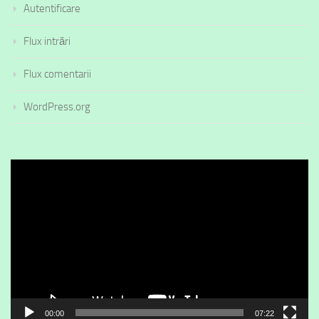
Autentificare
Flux intrări
Flux comentarii
WordPress.org
Player
video
00:00
07:22