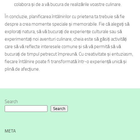
colabora și de a vă bucura de realizările voastre culinare.
În concluzie, planificarea întâlnirilor cu prietena ta trebuie să fie
despre a crea momente speciale și memorabile. Fie că alegeți să
explorați natura, să vă bucurați de experiențe culturale sau să
experimentați noi aventuri culinare, cheia este să găsiți activități
care să vă reflecte interesele comune și să vă permită să vă
bucurați de timpul petrecut împreună. Cu creativitate și entuziasm,
fiecare întâlnire poate fi transformată într-o experiență unică și
plină de afecțiune.
Search
Search
META