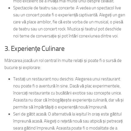
mod excelent de a învăța mai multe unul despre celălalt.
Spectacole de teatru sau concerte: A vedea un spectacol live
sau un concert poate fi o experiență captivantă. Alegeți un gen
care vă place ambilor, fie că este vorba de un musical, o piesă
de teatru sau un concert rock. Muzica și teatrul pot deschide
noi teme de conversație și pot întări conexiunea dintre voi.
3. Experiențe Culinare
Mâncarea joacă un rol central în multe relații și poate fi o sursă de
bucurie și explorare:
Testați un restaurant nou deschis: Alegerea unui restaurant
nou poate fi o aventură în sine. Dacă vă plac experimentele,
încercați restaurante cu bucătării exotice sau concepte unice.
Aceasta nu doar că îmbogățește experiența culinară, dar vă și
permite să împărtășiți o experiență nouă împreună.
Seri de gătit acasă: O alternativă la ieșitul în oraș este gătitul
împreună acasă. Alegeți o rețetă nouă sau atipică și petreceți
seara gătind împreună. Aceasta poate fi o modalitate de a