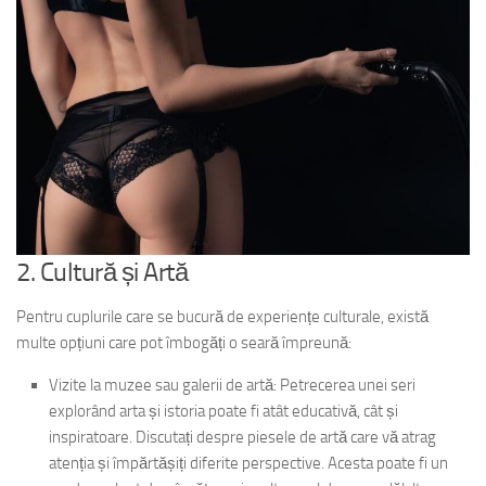
2. Cultură și Artă
Pentru cuplurile care se bucură de experiențe culturale, există
multe opțiuni care pot îmbogăți o seară împreună:
Vizite la muzee sau galerii de artă: Petrecerea unei seri
explorând arta și istoria poate fi atât educativă, cât și
inspiratoare. Discutați despre piesele de artă care vă atrag
atenția și împărtășiți diferite perspective. Acesta poate fi un