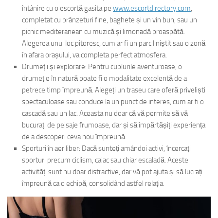
întânire cu o escortă gasita pe
www.escortdirectory.com
,
completat cu brânzeturi fine, baghete și un vin bun, sau un
picnic mediteranean cu muzică și limonadă proaspătă.
Alegerea unui loc pitoresc, cum ar fi un parc liniștit sau o zonă
în afara orașului, va completa perfect atmosfera.
Drumeții și explorare: Pentru cuplurile aventuroase, o
drumeție în natură poate fi o modalitate excelentă de a
petrece timp împreună. Alegeți un traseu care oferă priveliști
spectaculoase sau conduce la un punct de interes, cum ar fi o
cascadă sau un lac. Aceasta nu doar că vă permite să vă
bucurați de peisaje frumoase, dar și să împărtășiți experiența
de a descoperi ceva nou împreună.
Sporturi în aer liber: Dacă sunteți amândoi activi, încercați
sporturi precum ciclism, caiac sau chiar escaladă. Aceste
activități sunt nu doar distractive, dar vă pot ajuta și să lucrați
împreună ca o echipă, consolidând astfel relația.